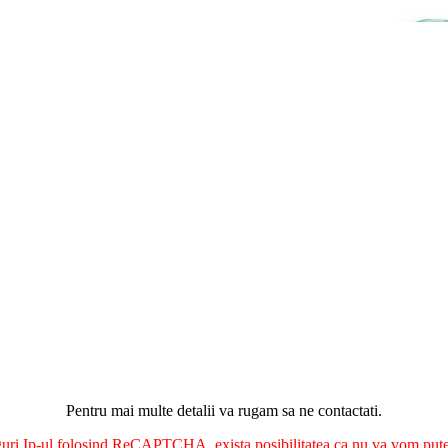
Pentru mai multe detalii va rugam sa ne contactati.
nguri Ip-ul folosind ReCAPTCHA, exista posibilitatea ca nu va vom putea 