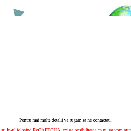
Pentru mai multe detalii va rugam sa ne contactati.
nguri Ip-ul folosind ReCAPTCHA, exista posibilitatea ca nu va vom putea 