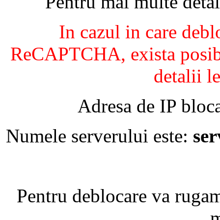
Pentru mai multe detal
In cazul in care debl
ReCAPTCHA, exista posibil
detalii l
Adresa de IP bloca
Numele serverului este:
se
Pentru deblocare va ruga
m