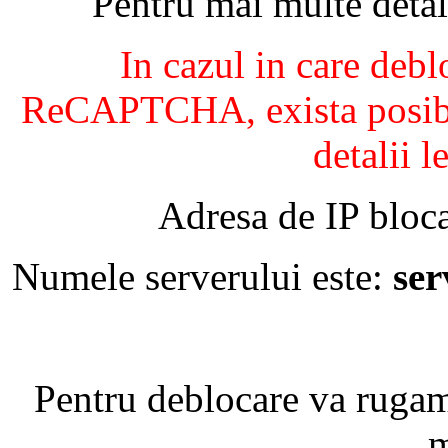
Pentru mai multe detal
In cazul in care debl
ReCAPTCHA, exista posibil
detalii l
Adresa de IP bloca
Numele serverului este:
se
Pentru deblocare va ruga
m